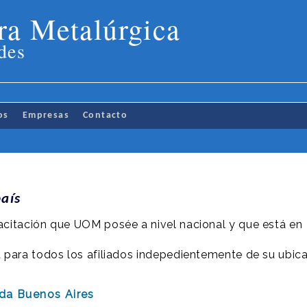
ra Metalúrgica
des
os
Empresas
Contacto
aís
pacitación que UOM posée a nivel nacional y que está en
para todos los afiliados indepedientemente de su ubic
eda Buenos Aires