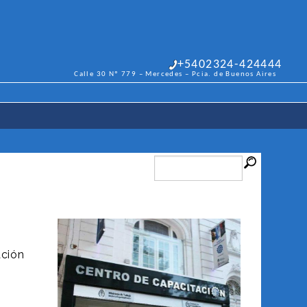
+5402324-424444
Calle 30 Nº 779 – Mercedes – Pcia. de Buenos Aires
ación